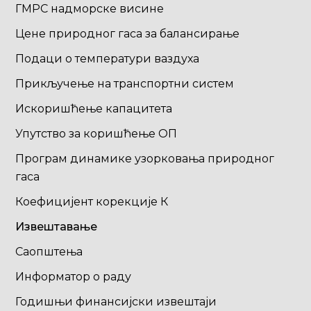
ГМРС надморске висине
Цене природног гаса за балансирање
Подаци о температури ваздуха
Прикључење на транспортни систем
Искоришћење капацитета
Упутство за коришћење ОП
Програм динамике узорковања природног
гаса
Коефицијент корекције К
Извештавање
Саопштења
Информатор о раду
Годишњи финансијски извештаји