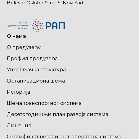
Bulevar Oslobođenja 5, Novi Sad
О нама
О предузећу
Профил предузећа
Управљачка структура
Организациона шема
Историјат
Шема транспортног система
Десетогодишњи план развоја система
Лиценца
Сертификат независног оператора система