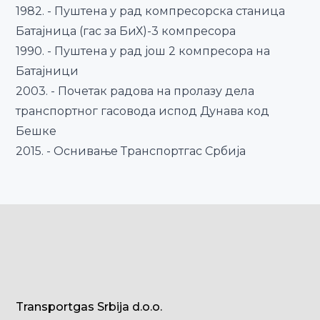
1982. - Пуштена у рад компресорска станица
Батајница (гас за БиХ)-3 компресора
1990. - Пуштена у рад још 2 компресора на
Батајници
2003. - Почетак радова на пролазу дела
транспортног гасовода испод Дунава код
Бешке
2015. - Оснивање Транспортгас Србија
Transportgas Srbija d.o.o.