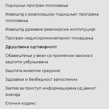
Годишњи програм пословања
Извештај о реализацији годишњег програма
пословања
Извештај државне ревизорске институције
Програм недискриминаторног понашања
Друштвена одговорност
Обавештење у вези са применом закона о
заштити узбуњивача
Заштита животне средине
Здравље и безбедност запослених
Захтев за приступ информацијама од јавног
значаја
Етички кодекс