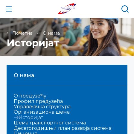
Почетна
О нама
Историјат
О нама
О предузећу
Профил предузећа
Управљачка структура
Организациона шема
Историјат
Шема транспортног система
Десетогодишњи план развоја система
Лиценца