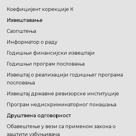
Коефицијент корекције К
Извештавање
Саопштења
Информатор о раду
Годишњи финансијски извештаји
Годишњи програм пословања
Извештај о реализацији годишњег програма
пословања
Извештај државне ревизорске институције
Програм недискриминаторног понашања
Друштвена одговорност
Обавештење у вези са применом закона о
заштити узбуњивача