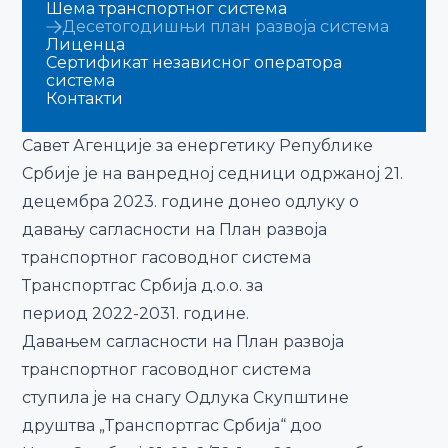
Шема транспортног система
Десетогодишњи план развоја система
Лиценца
Сертификат независног оператора
система
Контакти
Савет Агенције за енергетику Републике
Србије је на ванредној седници одржаној 21.
децембра 2023. године донео одлуку о
давању сагласности на План развоја
транспортног гасоводног система
Транспортгас Србија д.о.о. за
период 2022-2031. године.
Давањем сагласности на План развоја
транспортног гасоводног система
ступила је на снагу Одлука Скупштине
друштва „Транспортгас Србија“ доо