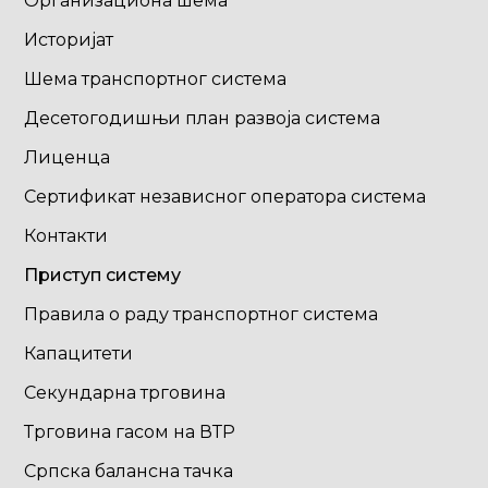
Организациона шема
Историјат
Шема транспортног система
Десетогодишњи план развоја система
Лиценца
Сертификат независног оператора система
Контакти
Приступ систему
Правила о раду транспортног система
Капацитети
Секундарна трговина
Трговина гасом на ВТР
Српска балансна тачка