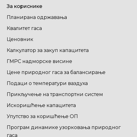
За кориснике
Планирана одржавања
Квалитет гаса
Ценовник
Калкулатор за закуп капацитета
ГМРС надморске висине
Цене природног гаса за балансирање
Подаци о температури ваздуха
Прикључење на транспортни систем
Искоришћење капацитета
Упутство за коришћење ОП
Програм динамике узорковања природног
гаса