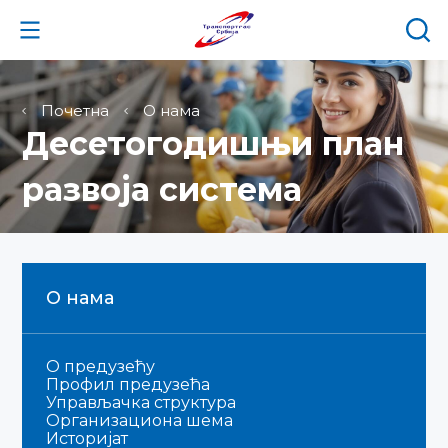
Почетна
О нама
Десетогодишњи план
развоја система
О нама
О предузећу
Профил предузећа
Управљачка структура
Организациона шема
Историјат