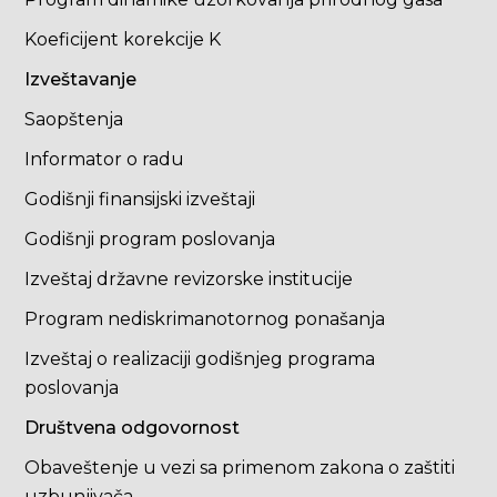
Koeficijent korekcije K
Izveštavanje
Saopštenja
Informator o radu
Godišnji finansijski izveštaji
Godišnji program poslovanja
Izveštaj državne revizorske institucije
Program nediskrimanotornog ponašanja
Izveštaj o realizaciji godišnjeg programa
poslovanja
Društvena odgovornost
Obaveštenje u vezi sa primenom zakona o zaštiti
uzbunjivača