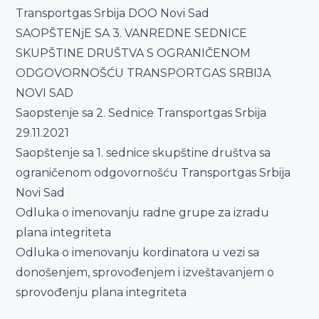
Transportgas Srbija DOO Novi Sad
SAOPŠTENjE SA 3. VANREDNE SEDNICE
SKUPŠTINE DRUŠTVA S OGRANIČENOM
ODGOVORNOŠĆU TRANSPORTGAS SRBIJA
NOVI SAD
Saopstenje sa 2. Sednice Transportgas Srbija
29.11.2021
Saopštenje sa 1. sednice skupštine društva sa
ograničenom odgovornošću Transportgas Srbija
Novi Sad
Odluka o imenovanju radne grupe za izradu
plana integriteta
Odluka o imenovanju kordinatora u vezi sa
donošenjem, sprovođenjem i izveštavanjem o
sprovođenju plana integriteta