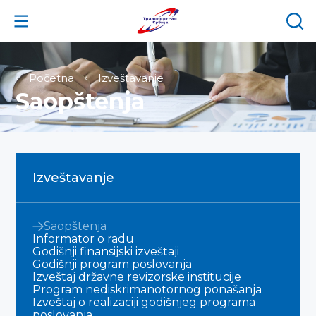
Početna
Izveštavanje
Saopštenja
Izveštavanje
Saopštenja
Informator o radu
Godišnji finansijski izveštaji
Godišnji program poslovanja
Izveštaj državne revizorske institucije
Program nediskrimanotornog ponašanja
Izveštaj o realizaciji godišnjeg programa
poslovanja