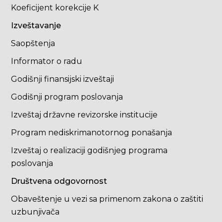
Koeficijent korekcije K
Izveštavanje
Saopštenja
Informator o radu
Godišnji finansijski izveštaji
Godišnji program poslovanja
Izveštaj državne revizorske institucije
Program nediskrimanotornog ponašanja
Izveštaj o realizaciji godišnjeg programa
poslovanja
Društvena odgovornost
Obaveštenje u vezi sa primenom zakona o zaštiti
uzbunjivača